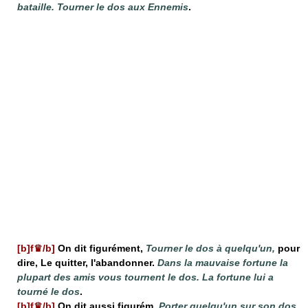
bataille. Tourner le dos aux Ennemis
.
[b]f♛/b]
On dit figurément,
Tourner le dos à quelqu'un,
pour
dire, Le quitter, l'abandonner.
Dans la mauvaise fortune la
plupart des amis vous tournent le dos. La fortune lui a
tourné le dos
.
[b]f♛/b]
On dit aussi figurém.
Porter quelqu'un sur son dos,