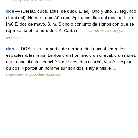
Encyclopédie Universelle
dos
— (Del lat. duos, acus. de duo). 1. adj. Uno y uno. 2. segundo
(ǁ ordinal). Número dos. Año dos. Apl. a los días del mes, u. t. c. s.
[m6]El dos de mayo. 3. m. Signo o conjunto de signos con que se
representa el número dos. 4. Carta o …
Diccionario de la lengua
española
dos
— DOS. s. m. La partie de derriere de l animal, entre les
espaules & les reins. Le dos d un homme, d un cheval, d un mulet,
d un asne. il estoit couché sur le dos. dos courbé, vouté. l espine
du dos. il portoit un homme sur son dos. il luy a mis le …
Dictionnaire de l'Académie française