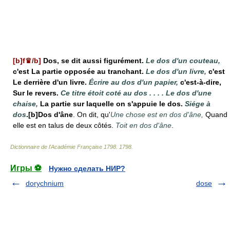
[b]f♛/b]
Dos, se dit aussi figurément.
Le dos d'un couteau,
c'est La partie opposée au tranchant.
Le dos d'un livre,
c'est
Le derrière d'un livre.
Écrire au dos d'un papier,
c'est-à-dire,
Sur le revers.
Ce titre étoit coté au dos . . . . Le dos d'une
chaise,
La partie sur laquelle on s'appuie le dos.
Siége à
dos
.[b]Dos d'âne
. On dit, qu'
Une chose est en dos d'âne,
Quand
elle est en talus de deux côtés.
Toit en dos d'âne
.
Dictionnaire de l'Académie Française 1798
.
1798
.
Игры ⚽
Нужно сделать НИР?
dorychnium
dose