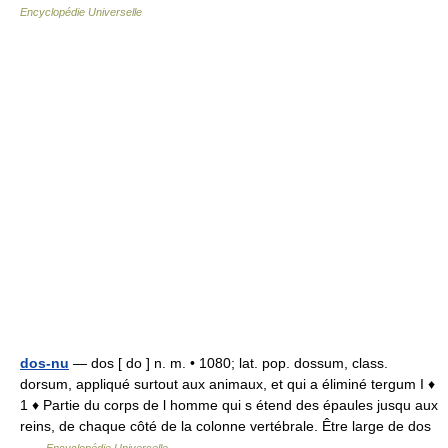
Encyclopédie Universelle
dos-nu
— dos [ do ] n. m. • 1080; lat. pop. dossum, class.
dorsum, appliqué surtout aux animaux, et qui a éliminé tergum I ♦
1 ♦ Partie du corps de l homme qui s étend des épaules jusqu aux
reins, de chaque côté de la colonne vertébrale. Être large de dos
…