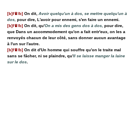
[b]f♛/b]
On dit,
Avoir quelqu'un à dos, se mettre quelqu'un à
dos,
pour dire, L'avoir pour ennemi, s'en faire un ennemi.
[b]f♛/b]
On dit, qu'
On a mis des gens dos à dos,
pour dire,
que Dans un accommodement qu'on a fait entr'eux, on les a
renvoyés chacun de leur côté, sans donner aucun avantage
à l'un sur l'autre.
[b]f♛/b]
On dit d'Un homme qui souffre qu'on le traite mal
sans se fâcher, ni se plaindre, qu'
Il se laisse manger la laine
sur le dos
.