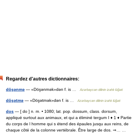
Regardez d'autres dictionnaires:
döşənmə
— «Döşənmək»dən f. is …
Azərbaycan dilinin izahlı lüğəti
döşətmə
— «Döşətmək»dən f. is …
Azərbaycan dilinin izahlı lüğəti
dos
— [ do ] n. m. • 1080; lat. pop. dossum, class. dorsum,
appliqué surtout aux animaux, et qui a éliminé tergum I ♦ 1 ♦ Partie
du corps de l homme qui s étend des épaules jusqu aux reins, de
chaque côté de la colonne vertébrale. Être large de dos. ⇒… …