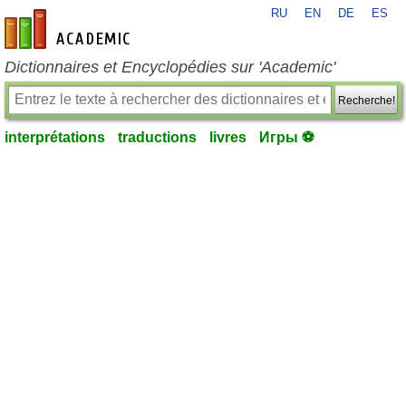
RU
EN
DE
ES
fr-academic.com
Dictionnaires et Encyclopédies sur 'Academic'
Recherche!
interprétations
traductions
livres
Игры ⚽